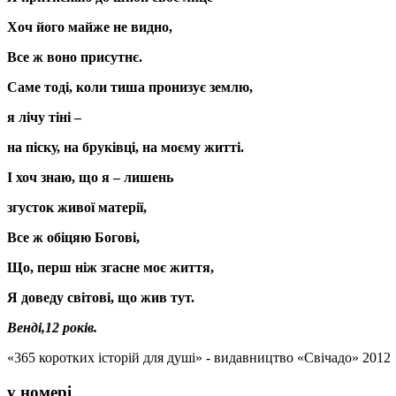
Хоч його майже не видно,
Все ж воно присутнє.
Саме тоді, коли тиша пронизує землю,
я лічу тіні –
на піску, на бруківці, на моєму житті.
І хоч знаю, що я – лишень
згусток живої матерії,
Все ж обіцяю Богові,
Що, перш ніж згасне моє життя,
Я доведу світові, що жив тут.
Венді,12 років.
«365 коротких історій для душі» - видавництво «Свічадо» 2012
у номері