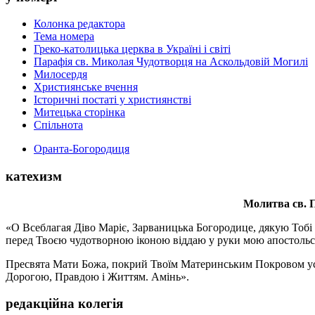
Колонка редактора
Тема номера
Греко-католицька церква в Україні і світі
Парафія св. Миколая Чудотворця на Аскольдовій Могилі
Милосердя
Християнське вчення
Історичні постаті у християнстві
Митецька сторінка
Спільнота
Оранта-Богородиця
катехизм
Молитва св.
П
«О Всеблагая Діво Маріє, Зарваницька Богородице, дякую Тобі з
перед Твоєю чудотворною іконою віддаю у руки мою апостольс
Пресвята Мати Божа, покрий Твоїм Материнським Покровом усіх х
Дорогою, Правдою і Життям. Амінь».
редакційна колегія