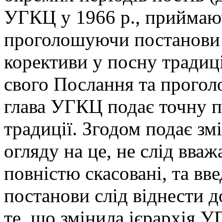
УГКЦ у 1966 р., приймаю
проголошуючи постанови п
корективи у посну традиц
свого Послання та прогол
глава УГКЦ подає точну п
традиції. Згодом подає змі
огляду на це, не слід вва
повністю скасовані, та введ
постанови слід віднести 
те, що змінила ієрархія 