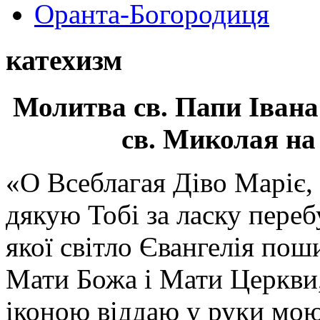
Оранта-Богородиця
катехизм
Молитва св.
Папи Івана
св. Миколая на
«О Всеблагая Діво Маріє,
дякую Тобі за ласку перебу
якої світло Євангелія поши
Мати Божа і Мати Церкви
іконою віддаю у руки мою