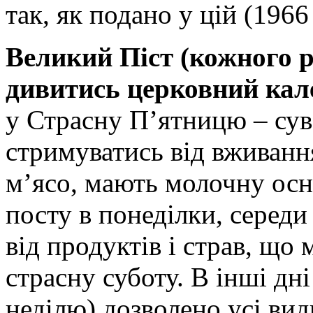
так, як подано у цій (1966
Великий Піст (кожного р
дивитись церковний кал
у Страсну П’ятницю – суво
стримуватись від вживання
м’ясо, мають молочну осно
посту в понеділки, середи 
від продуктів і страв, що м
страсну суботу. В інші дні
неділю) дозволено усі вид