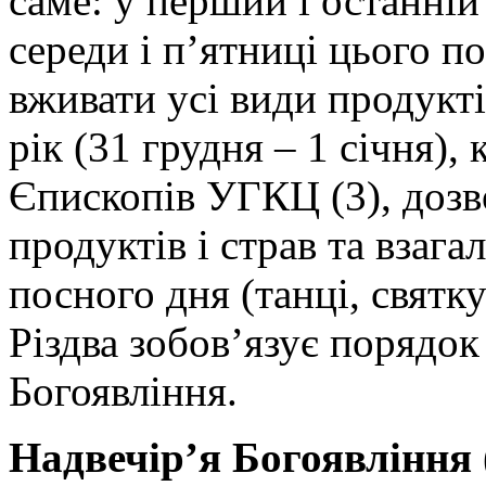
саме: у перший і останній 
середи і п’ятниці цього по
вживати усі види продукті
рік (31 грудня – 1 січня),
Єпископів УГКЦ (3), дозв
продуктів і страв та взага
посного дня (танці, святк
Різдва зобов’язує порядок 
Богоявління.
Надвечір’я Богоявління (