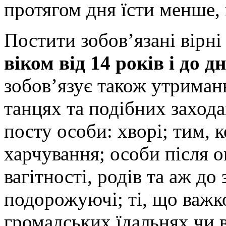
протягом дня їсти менше, 
Постити зобов’язані вірні
віком від 14 років і до д
зобов’язує також утриманн
танцях та подібних захода
посту особи: хворі; тим, 
харчування; особи після оп
вагітності, родів та аж до
подорожуючі; ті, що важк
громадських їдальнях чи в