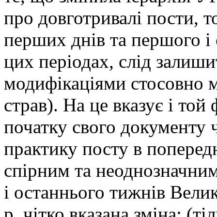
про довготривалі пости, т
перших днів та першого і 
цих періодах, слід залиши
модифікаціями стосовно 
страв). На це вказує і той
початку свого документу ч
практику посту в попередн
спірним та неоднозначни
і останнього тижнів Вели
р. чітко вказана зміна: (т